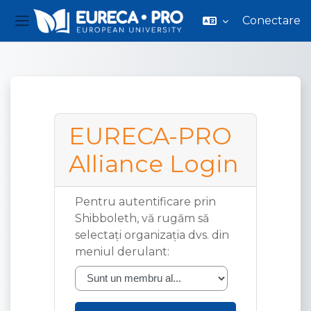
Conectare
Panou lateral
Sari la conţinutul principal
EURECA-PRO
Alliance Login
Pentru autentificare prin
Shibboleth, vă rugăm să
selectați organizația dvs. din
meniul derulant: