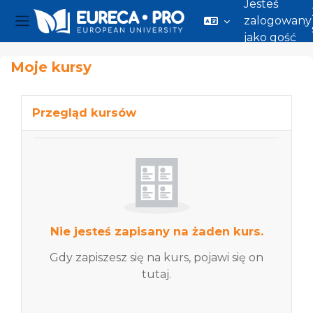
Jesteś
zalogowany
Panel boczny
jako gość
Przejdź do głównej zawartości
Moje kursy
Główne bloki treści
Pomiń Przegląd kursów
Przegląd kursów
Nie jesteś zapisany na żaden kurs.
Gdy zapiszesz się na kurs, pojawi się on
tutaj.