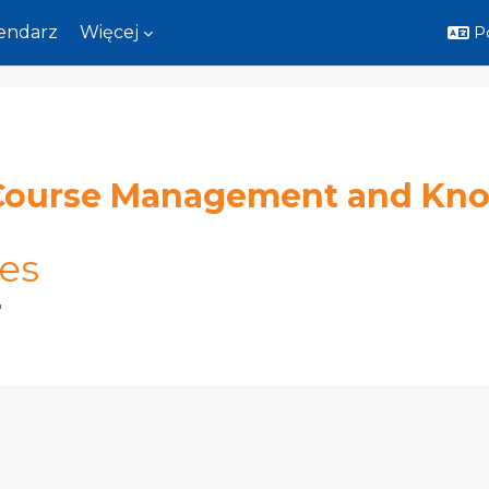
endarz
Więcej
Po
Course Management and Kn
res
"