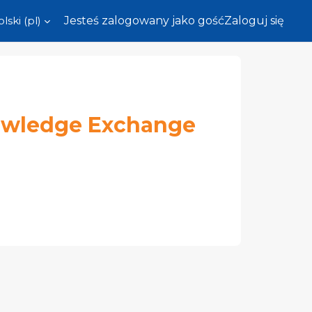
lski ‎(pl)‎
Jesteś zalogowany jako gość
Zaloguj się
owledge Exchange