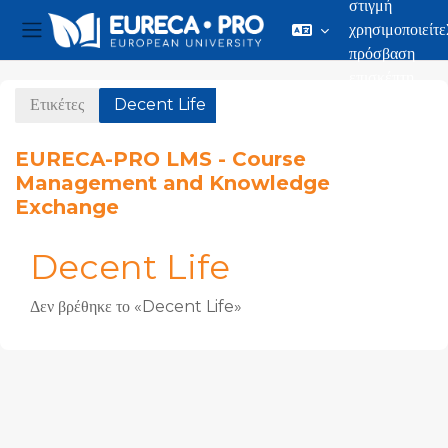
στιγμή
χρησιμοποιείτε
Πλευρικός πίνακας
πρόσβαση
Μετάβαση στο κεντρικό περιεχόμενο
επισκέπτη
Ετικέτες
Decent Life
EURECA-PRO LMS - Course
Management and Knowledge
Exchange
Decent Life
Δεν βρέθηκε το «Decent Life»