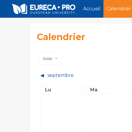
Accueil
Calendrier
Passer au contenu principal
Calendrier
mois
◀︎
septembre
Lundi
Mardi
Lu
Ma