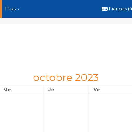
Plus
Français ‎(fr
octobre 2023
Mercredi
Jeudi
Vendredi
Me
Je
Ve