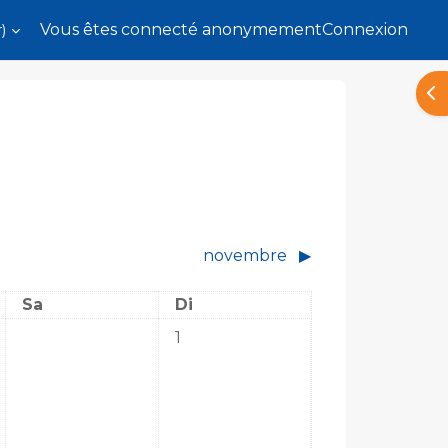
)‎
Vous êtes connecté anonymement
Connexion
Ouv
novembre
▶︎
Samedi
Dimanche
Sa
Di
Aucun événement, dimanche 1 oct
1